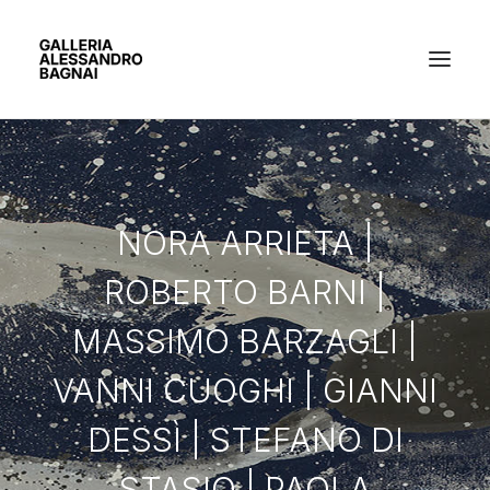
ARTISTI
NORA ARRIETA |
MOSTRE
ROBERTO BARNI |
GALLERIA
MASSIMO BARZAGLI |
BACHECA
CONTATTI
VANNI CUOGHI | GIANNI
DESSÌ | STEFANO DI
STASIO | PAOLA