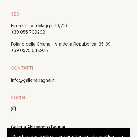
SEDI
Firenze - Via Maggio 19/21R
+39 055 7092981
Foiano della Chiana - Via della Repubblica, 35-39
+39 0575 648975
CONTATTI
info@galleriabagnai.it
SOCIAL
Galleria Alessandro Bagnai
P. IVA 05167390482 / REA 153074
Questo sito web utilizza cookies di terze parti per offrire una