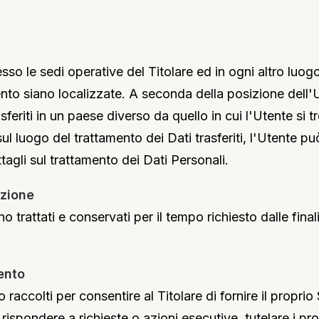
esso le sedi operative del Titolare ed in ogni altro luogo 
nto siano localizzate. A seconda della posizione dell'U
feriti in un paese diverso da quello in cui l'Utente si t
sul luogo del trattamento dei Dati trasferiti, l'Utente pu
ttagli sul trattamento dei Dati Personali.
azione
o trattati e conservati per il tempo richiesto dalle final
ento
o raccolti per consentire al Titolare di fornire il propri
 rispondere a richieste o azioni esecutive, tutelare i prop