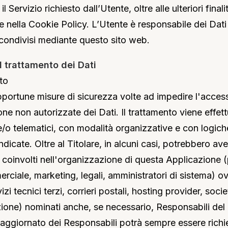
e il Servizio richiesto dall’Utente, oltre alle ulteriori final
nella Cookie Policy. L’Utente è responsabile dei Dati P
o condivisi mediante questo sito web.
l trattamento dei Dati
to
opportune misure di sicurezza volte ad impedire l'access
one non autorizzate dei Dati. Il trattamento viene effe
 e/o telematici, con modalità organizzative e con logic
 indicate. Oltre al Titolare, in alcuni casi, potrebbero a
ti coinvolti nell'organizzazione di questa Applicazione 
rciale, marketing, legali, amministratori di sistema) o
izi tecnici terzi, corrieri postali, hosting provider, soci
ione) nominati anche, se necessario, Responsabili del
 aggiornato dei Responsabili potrà sempre essere richie