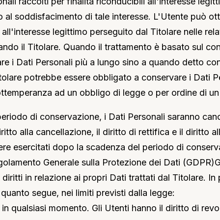
nali raccolti per finalità riconducibili all'interesse legit
o al soddisfacimento di tale interesse. L'Utente può ott
 all'interesse legittimo perseguito dal Titolare nelle rel
do il Titolare. Quando il trattamento è basato sul con
re i Dati Personali più a lungo sino a quando detto 
Titolare potrebbe essere obbligato a conservare i Dati P
ottemperanza ad un obbligo di legge o per ordine di un'
eriodo di conservazione, i Dati Personali saranno cancel
ritto alla cancellazione, il diritto di rettifica e il diritto a
re esercitati dopo la scadenza del periodo di conservaz
egolamento Generale sulla Protezione dei Dati (GDPR)G
iritti in relazione ai propri Dati trattati dal Titolare. In 
e quanto segue, nei limiti previsti dalla legge:
n qualsiasi momento. Gli Utenti hanno il diritto di rev