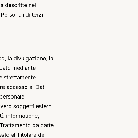
ità descritte nel
ersonali di terzi
o, la divulgazione, la
ttuato mediante
he strettamente
vere accesso ai Dati
(personale
vvero soggetti esterni
età informatiche,
 Trattamento da parte
sto al Titolare del