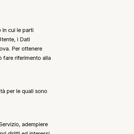
in cui le parti
tente, i Dati
rova. Per ottenere
ò fare riferimento alla
ità per le quali sono
o Servizio, adempiere
ri diritti ed interessi