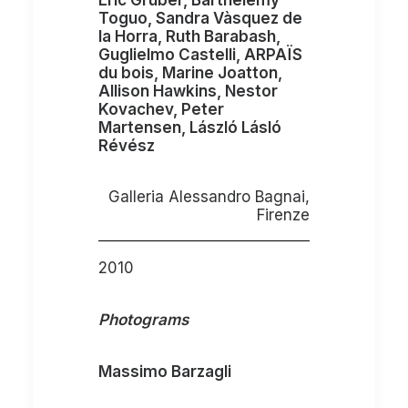
Eric Gruber, Barthélémy
Toguo, Sandra Vàsquez de
la Horra, Ruth Barabash,
Guglielmo Castelli, ARPAÏS
du bois, Marine Joatton,
Allison Hawkins, Nestor
Kovachev, Peter
Martensen, László Lásló
Révész
Galleria Alessandro Bagnai,
Firenze
2010
Photograms
Massimo Barzagli