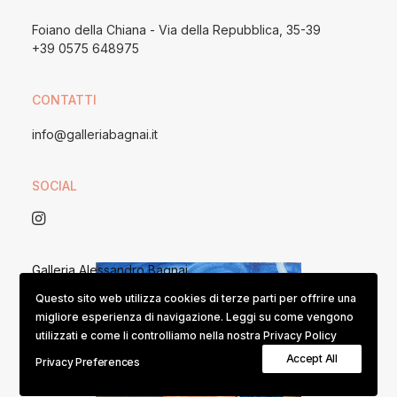
Foiano della Chiana - Via della Repubblica, 35-39
+39 0575 648975
CONTATTI
info@galleriabagnai.it
SOCIAL
Galleria Alessandro Bagnai
P. IVA 05167390482 / REA 153074
Questo sito web utilizza cookies di terze parti per offrire una
migliore esperienza di navigazione. Leggi su come vengono
utilizzati e come li controlliamo nella nostra Privacy Policy
Cookies e Privacy Policy
Accept All
Privacy Preferences