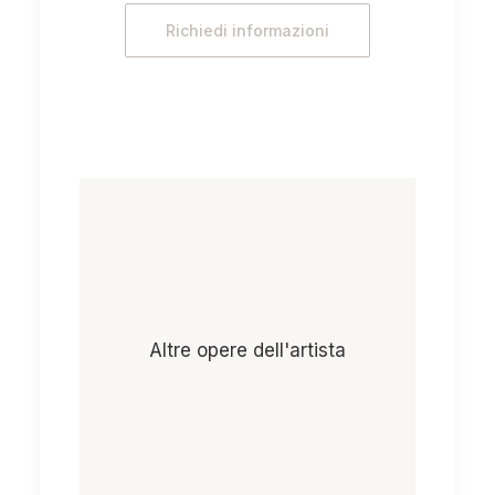
della Pittura)
Richiedi informazioni
Night Fever (la messa in scena
della Pittura)
Altre opere dell'artista