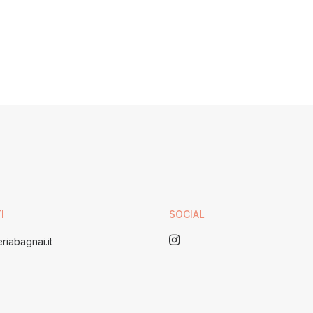
I
SOCIAL
riabagnai.it