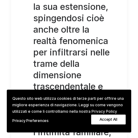
la sua estensione,
spingendosi cioè
anche oltre la
realtà fenomenica
per infiltrarsi nelle
trame della
dimensione
trascendentale e
della spiritualità. I
Questo sito web utilizza cookies di terze parti per offrire una
migliore esperienza di navigazione. Leggi su come vengono
temi principali -
utilizzati e come li controlliamo nella nostra Privacy Policy
quali ad esempio
Accept All
Privacy Preferences
l’intimità familiare,