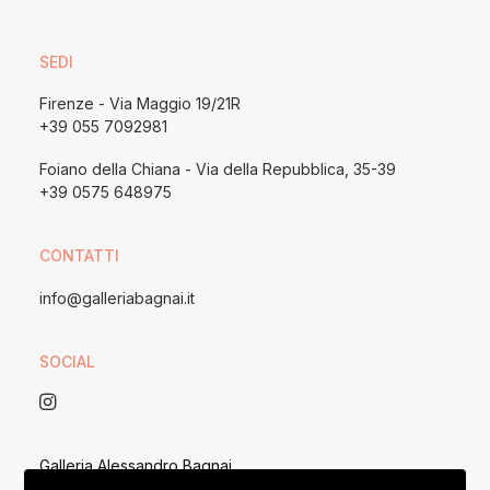
SEDI
Firenze - Via Maggio 19/21R
+39 055 7092981
Foiano della Chiana - Via della Repubblica, 35-39
+39 0575 648975
CONTATTI
info@galleriabagnai.it
SOCIAL
Galleria Alessandro Bagnai
P. IVA 05167390482 / REA 153074