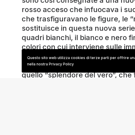
sono così consegnate a una nuova
rosso acceso che infuocava i suoi 
che trasfiguravano le figure, le “
sostituisce in questa nuova serie 
quadri bianchi, il bianco e nero f
colori con cui interviene sulle i
alla contingenza, donando loro 
Questo sito web utilizza cookies di terze parti per offrire u
permette all’artista di far affiora
nella nostra Privacy Policy
quello “splendore del vero”, che 
splendore di una bellezza restitu
che procede attraverso sequenze.
rifonda, compiendo la sua funzio
eterno non è, di rendere durevoli 
che le immagini fotografiche ca
aggiungendo alla storia delle st